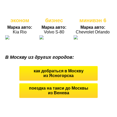
эконом
бизнес
минивэн 6
Марка авто:
Марка авто:
Марка авто:
Kia Rio
Volvo S-80
Chevrolet Orlando
В Москву из других городов:
как добраться в Москву
из Ясногорска
поездка на такси до Москвы
из Венева