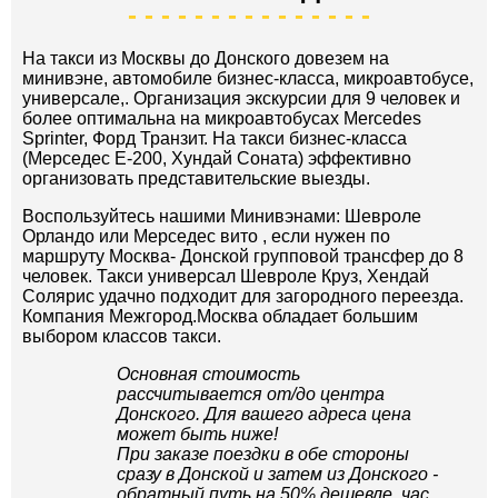
На такси из Москвы до Донского довезем на
минивэне, автомобиле бизнес-класса, микроавтобусе,
универсале,. Организация экскурсии для 9 человек и
более оптимальна на микроавтобусах Mercedes
Sprinter, Форд Транзит. На такси бизнес-класса
(Мерседес Е-200, Хундай Соната) эффективно
организовать представительские выезды.
Воспользуйтесь нашими Минивэнами: Шевроле
Орландо или Мерседес вито , если нужен по
маршруту Москва- Донской групповой трансфер до 8
человек. Такси универсал Шевроле Круз, Хендай
Солярис удачно подходит для загородного переезда.
Компания Межгород.Москва обладает большим
выбором классов такси.
Основная стоимость
рассчитывается от/до центра
Донского. Для вашего адреса цена
может быть ниже!
При заказе поездки в обе стороны
сразу в Донской и затем из Донского -
обратный путь на 50% дешевле, час