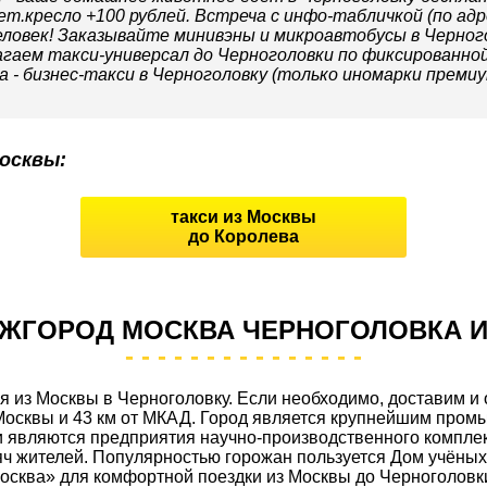
.кресло +100 рублей. Встреча с инфо-табличкой (по адресу
ловек! Заказывайте минивэны и микроавтобусы в Черного
агаем такси-универсал до Черноголовки по фиксированной
а - бизнес-такси в Черноголовку (только иномарки премиу
осквы:
такси из Москвы
до Королева
ЕЖГОРОД МОСКВА ЧЕРНОГОЛОВКА И
я из Москвы в Черноголовку. Если необходимо, доставим и
 Москвы и 43 км от МКАД. Город является крупнейшим пр
являются предприятия научно-производственного комплек
яч жителей. Популярностью горожан пользуется Дом учёных
осква» для комфортной поездки из Москвы до Черноголовки