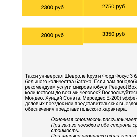
2750 руб
2300 руб
Из Черноголовки в Москву
3350 руб
2800 руб
Такси универсал Шевроле Круз и Форд Фокус 3 б
большого количества багажа. Если вам понадоби
рекомендуем услуги микроавтобуса Peugeot Box
количеством до восьми человек? Воспользуйтес
Мондео, Хундай Соната, Мерседес Е-200) эффек
деловых поездок или представительских выездо
обеспечения представительского характера.
Основная стоимость рассчитываетс
При заказе поездки в обе стороны с
стоимость.
При наличии переноски и/или клетк