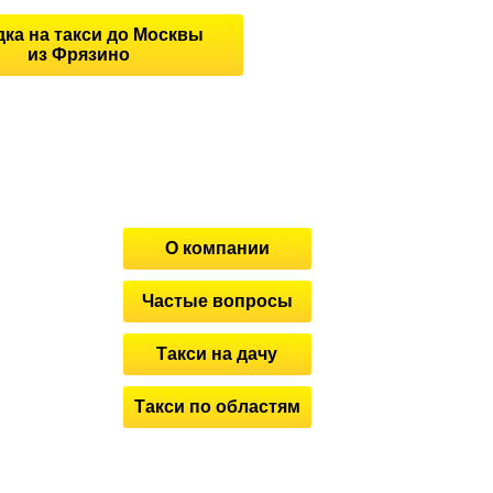
дка на такси до Москвы
из Фрязино
О компании
Частые вопросы
Такси на дачу
Такси по областям