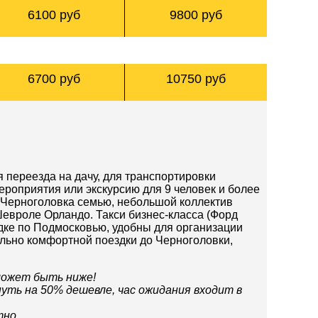
6100 руб
9800 руб
Из Черноголовки в Москву
Из Черноголовки в Москву
6700 руб
10750 руб
 переезда на дачу, для транспортировки
ероприятия или экскурсию для 9 человек и более
- Черноголовка семью, небольшой коллектив
евроле Орландо. Такси бизнес-класса (Форд
дке по Подмосковью, удобны для организации
ально комфортной поездки до Черноголовки,
может быть ниже!
путь на 50% дешевле, час ожидания входит в
тно.