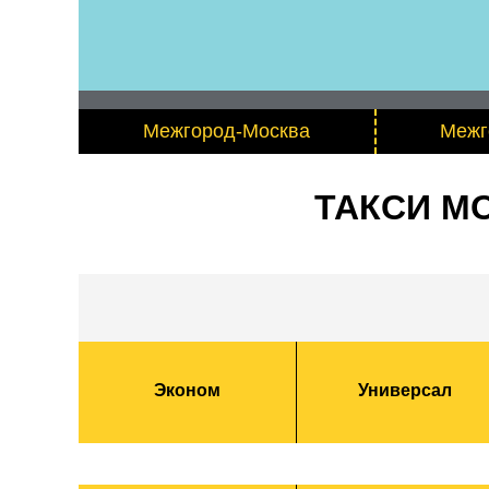
Межгород-Москва
Межг
ТАКСИ М
Эконом
Универсал
Из Москвы в Черноголовку