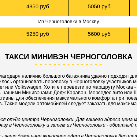
4850 руб
5050 руб
Из Черноголовки в Москву
Из Черноголовки в Москву
Из Черноголовки в Москву
5250 руб
5600 руб
ТАКСИ МИНИВЭН ЧЕРНОГОЛОВКА
лагодаря наличию большого багажника удачно подходят для
лось организовать перевозку в Черноголовку участников м
er или Volkswagen. Хотите перевезти по маршруту Москва 
ь нашими Минивэнами: Додж Караван, Мерседес вито или Ш
тивны для обеспечения максимального комфорта при поез
в. Такие модели автомобилей следует заказать для максим
я от/до центра Черноголовки. Для вашего адреса цена 
разу в Черноголовку и затем из Черноголовки - обратный 
и - ваше домашнее животнее едет в Черноголовку беспла