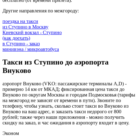
бесплатно (от времени прилета).
Другие направления по межгороду:
поездка на такси
из Ступино в Москву
Киевский вокзал - Ступино
(как доехать)
в Ступино - заказ
минивэна / микроавтобуса
Такси из Ступино до аэропорта
Внуково
аэропорт Внуково (VKO: пассажирские терминалы A,D) -
примерно 14 км от МКАД; фиксированная цена такси до
Внуково по округам Москвы и городам Подмосковья (тарифы
на межгород не зависят от времени в пути). Звоните по
телефону, чтобы узнать, сколько стоит такси во Внуково из
Внуково на ваш адрес, и заказать такси недорого от 800
рублей; также через наши приложения - можно получить
скидку на заказ, и час ожидания в аэропорту входит в цену.
Эконом