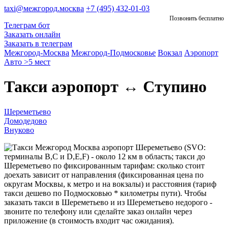
taxi@межгород.москва
+7 (495) 432-01-03
Позвонить бесплатно
Телеграм бот
Заказать онлайн
Заказать в телеграм
Межгород-Москва
Межгород-Подмосковье
Вокзал
Аэропорт
Авто >5 мест
Такси аэропорт ↔ Ступино
Шереметьево
Домодедово
Внуково
аэропорт Шереметьево (SVO:
терминалы B,C и D,E,F) - около 12 км в область; такси до
Шереметьево по фиксированным тарифам: сколько стоит
доехать зависит от направления (фиксированная цена по
округам Москвы, к метро и на вокзалы) и расстояния (тариф
такси дешево по Подмосковью * километры пути). Чтобы
заказать такси в Шереметьево и из Шереметьево недорого -
звоните по телефону или сделайте заказ онлайн через
приложение (в стоимость входит час ожидания).