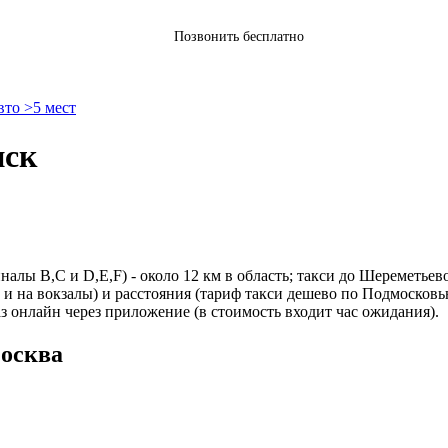
Позвонить бесплатно
вто >5 мест
нск
лы B,C и D,E,F) - около 12 км в область; такси до Шереметьев
и на вокзалы) и расстояния (тариф такси дешево по Подмосковью
з онлайн через приложение (в стоимость входит час ожидания).
осква