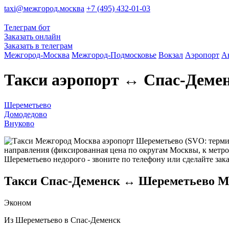
taxi@межгород.москва
+7 (495) 432-01-03
Телеграм бот
Заказать онлайн
Заказать в телеграм
Межгород-Москва
Межгород-Подмосковье
Вокзал
Аэропорт
А
Такси аэропорт ↔ Спас-Деме
Шереметьево
Домодедово
Внуково
аэропорт Шереметьево (SVO: термина
направления (фиксированная цена по округам Москвы, к метро 
Шереметьево недорого - звоните по телефону или сделайте зака
Такси Спас-Деменск ↔ Шереметьево М
Эконом
Из Шереметьево в Спас-Деменск