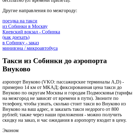
бесплатно (от времени прилета).
Другие направления по межгороду:
поездка на такси
из Собинки в Москву
Киевский вокзал - Собинка
(как доехать)
в Собинку - заказ
минивэна / микроавтобуса
Такси из Собинки до аэропорта
Внуково
аэропорт Внуково (VKO: пассажирские терминалы A,D) -
примерно 14 км от МКАД; фиксированная цена такси до
Внуково по округам Москвы и городам Подмосковья (тарифы
на межгород не зависят от времени в пути). Звоните по
телефону, чтобы узнать, сколько стоит такси во Внуково из
Внуково на ваш адрес, и заказать такси недорого от 800
рублей; также через наши приложения - можно получить
скидку на заказ, и час ожидания в аэропорту входит в цену.
Эконом