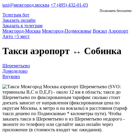
taxi@межгород.москва
+7 (495) 432-01-03
Позвонить бесплатно
Телеграм бот
Заказать онлайн
Заказать в телеграм
Межгород-Москва
Межгород-Подмосковье
Вокзал
Аэропорт
Авто >5 мест
Такси аэропорт ↔ Собинка
Шереметьево
Домодедово
Внуково
аэропорт Шереметьево (SVO:
терминалы B,C и D,E,F) - около 12 км в область; такси до
Шереметьево по фиксированным тарифам: сколько стоит
доехать зависит от направления (фиксированная цена по
округам Москвы, к метро и на вокзалы) и расстояния (тариф
такси дешево по Подмосковью * километры пути). Чтобы
заказать такси в Шереметьево и из Шереметьево недорого -
звоните по телефону или сделайте заказ онлайн через
приложение (в стоимость входит час ожидания).