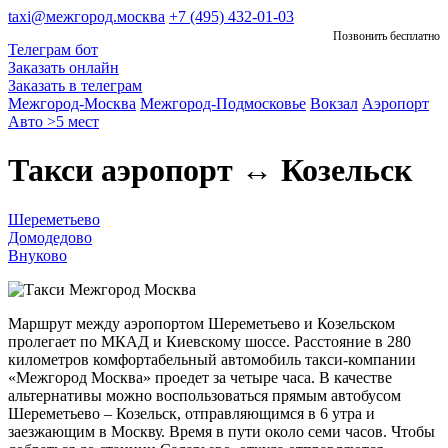
taxi@межгород.москва
+7 (495) 432-01-03
Позвонить бесплатно
Телеграм бот
Заказать онлайн
Заказать в телеграм
Межгород-Москва
Межгород-Подмосковье
Вокзал
Аэропорт
Авто >5 мест
Такси аэропорт ↔ Козельск
Шереметьево
Домодедово
Внуково
Маршрут между аэропортом Шереметьево и Козельском
пролегает по МКАД и Киевскому шоссе. Расстояние в 280
километров комфортабельный автомобиль такси-компании
«Межгород Москва» проедет за четыре часа. В качестве
альтернативы можно воспользоваться прямым автобусом
Шереметьево – Козельск, отправляющимся в 6 утра и
заезжающим в Москву. Время в пути около семи часов. Чтобы